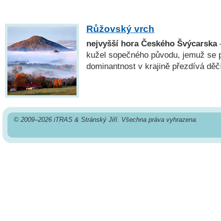
Růžovský vrch
nejvyšší hora Českého Švýcarska
kužel sopečného původu, jemuž se p
dominantnost v krajině přezdívá dě
© 2009–2026 iTRAS & Stránský Jiří. Všechna práva vyhrazena.