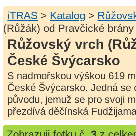
iTRAS
>
Katalog
>
Růžovsk
(Růžák) od Pravčické brány
Růžovský vrch (Růž
České Švýcarsko
S nadmořskou výškou 619 m 
České Švýcarsko. Jedná se 
původu, jemuž se pro svoji m
přezdívá děčínská Fudžijama.
Zobrazuji
fotku č.
3
z celk