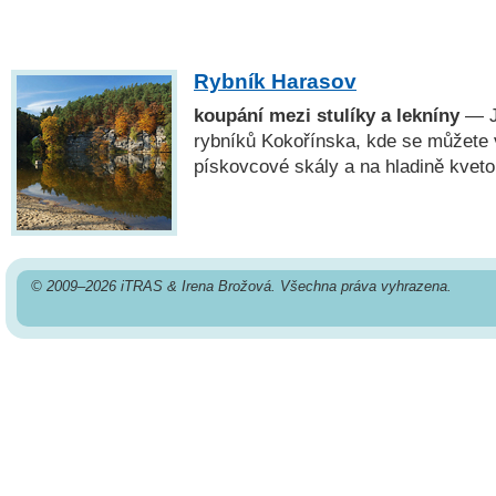
Rybník Harasov
koupání mezi stulíky a lekníny
— J
rybníků Kokořínska, kde se můžete v
pískovcové skály a na hladině kvetou
© 2009–2026 iTRAS & Irena Brožová. Všechna práva vyhrazena.