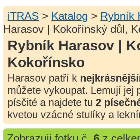
iTRAS
>
Katalog
>
Rybník 
Harasov | Kokořínský důl, K
Rybník Harasov | K
Kokořínsko
Harasov patří k
nejkrásnějš
můžete vykoupat. Lemují jej
písčité a najdete tu
2 písečné
kvetou vzácné stulíky a lekní
Zobrazuji
fotku č.
6
z celk