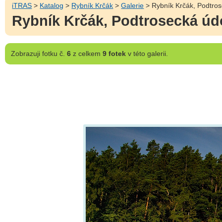
iTRAS
>
Katalog
>
Rybník Krčák
>
Galerie
> Rybník Krčák, Podtrose
Rybník Krčák, Podtrosecká údol
Zobrazuji
fotku č.
6
z celkem
9 fotek
v této galerii.