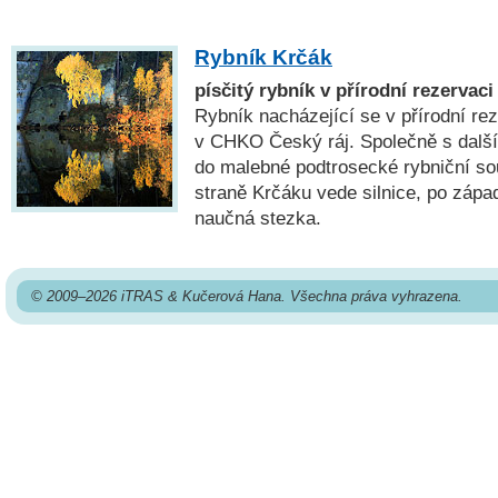
Rybník Krčák
písčitý rybník v přírodní rezervac
Rybník nacházející se v přírodní re
v CHKO Český ráj. Společně s další
do malebné podtrosecké rybniční so
straně Krčáku vede silnice, po záp
naučná stezka.
© 2009–2026 iTRAS & Kučerová Hana. Všechna práva vyhrazena.