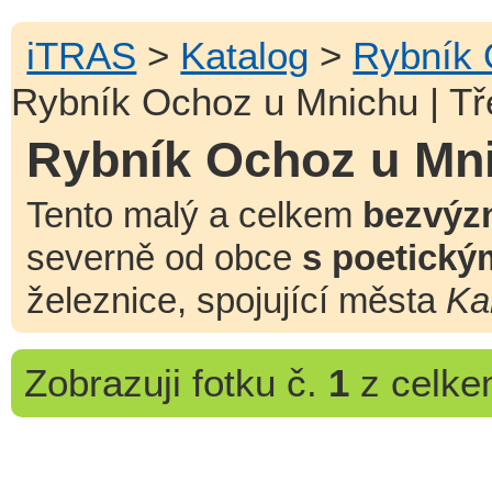
iTRAS
>
Katalog
>
Rybník 
Rybník Ochoz u Mnichu | T
Rybník Ochoz u Mni
Tento malý a celkem
bezvýz
severně od obce
s poetick
železnice, spojující města
Ka
Zobrazuji
fotku č.
1
z celk