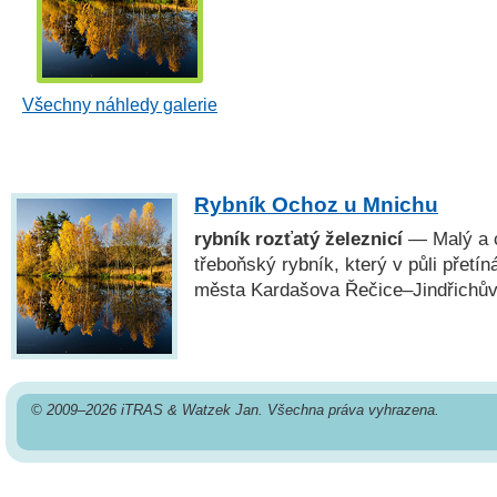
Všechny náhledy galerie
Rybník Ochoz u Mnichu
rybník rozťatý železnicí
— Malý a 
třeboňský rybník, který v půli přetín
města Kardašova Řečice–Jindřichův
© 2009–2026 iTRAS & Watzek Jan. Všechna práva vyhrazena.