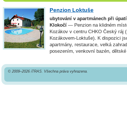
Penzion Loktuše
ubytování v apartmánech při úpat
Klokočí
— Penzion na klidném místě 
Kozákov v centru CHKO Český ráj (
Kozákovem-Loktuše). K dispozici js
apartmány, restaurace, velká zahrad
posezením, venkovní bazén, dětské h
© 2009–2026 iTRAS. Všechna práva vyhrazena.