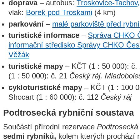
doprava
– autobus:
Troskovice-Tachov,
vlak:
Borek pod Troskami
(4 km)
parkování
–
malé parkoviště před rybn
turistické informace
–
Správa CHKO Č
informační středisko Správy CHKO Česk
Věžák
turistické mapy
– KČT (1 : 50 000): č.
(1 : 50 000): č. 21
Český ráj, Mladobole
cykloturistické mapy
– KČT (1 : 100 0
Shocart (1 : 60 000): č. 112
Český ráj
Podtrosecká rybniční soustava
Součástí přírodní rezervace
Podtrosecká 
sedmi rybníků,
kolem kterých prochází 