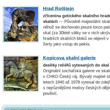
Hrad Rotštejn
zřícenina gotického skalního hra
skalách
— Původně majestátní skalní
něhož se dochovalo pouze torzo palá
skal (za 30leté války se v nich ukrýv
hradních skalních bloků se objevil 
žerty jako vstup do pekla.
Kopicova skalní galerie
desítky reliéfů vytesaných do skal
Originální sochařská galerie ve skal
v CHKO Český ráj. Bývalý majitel st
letech 1940 až 1978 vytesal do zdejš
s nejrůznějšími motivy českých dějin
pověstí.