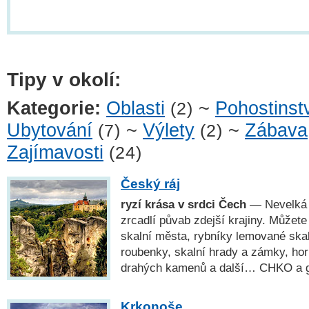
Tipy v okolí:
Kategorie:
Oblasti
~
Pohostinst
(2)
Ubytování
~
Výlety
~
Zábava
(7)
(2)
Zajímavosti
(24)
Český ráj
ryzí krása v srdci Čech
— Nevelká o
zrcadlí půvab zdejší krajiny. Můžete
skalní města, rybníky lemované ska
roubenky, skalní hrady a zámky, ho
drahých kamenů a další… CHKO a
Krkonoše