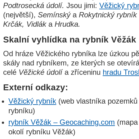
Podtrosecká údolí.
Jsou jimi:
Věžický ryb
(největší),
Semínský
a
Rokytnický rybník
Krčák, Vidlák
a
Hrudka.
Skalní vyhlídka na rybník Věžák
Od hráze Věžického rybníka lze úzkou pě
skály nad rybníkem, ze kterých se otevírá
celé
Věžické údolí
a zříceninu
hradu Tros
Externí odkazy:
Věžický rybník
(web vlastníka pozemků
rybníku)
rybník Věžák – Geocaching.com
(mapa 
okolí rybníku Věžák)