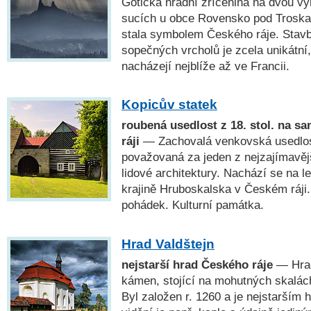
Gotická hradní zřícenina na dvou v
sucích u obce Rovensko pod Troskami
stala symbolem Českého ráje. Stavb
sopečných vrcholů je zcela unikátní
nacházejí nejblíže až ve Francii.
Kopicův statek
roubená usedlost z 18. stol. na s
ráji
— Zachovalá venkovská usedlost
považovaná za jeden z nejzajímavějš
lidové architektury. Nachází se na 
krajině Hruboskalska v Českém ráji
pohádek. Kulturní památka.
Hrad Valdštejn
nejstarší hrad Českého ráje
— Hrad
kámen, stojící na mohutných skalác
Byl založen r. 1260 a je nejstarším