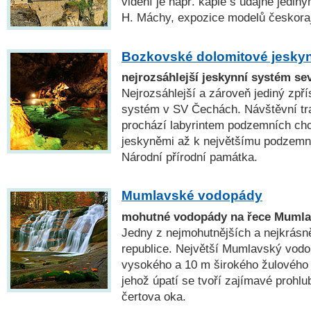
vidění je např. kaple s údajně jedi
H. Máchy, expozice modelů českora
Bozkovské dolomitové jesky
nejrozsáhlejší jeskynní systém s
Nejrozsáhlejší a zároveň jediný zpř
systém v SV Čechách. Návštěvní tr
prochází labyrintem podzemních ch
jeskyněmi až k největšímu podzemn
Národní přírodní památka.
Mumlavské vodopády
mohutné vodopády na řece Mumla
Jedny z nejmohutnějších a nejkrás
republice. Největší Mumlavský vodo
vysokého a 10 m širokého žulového s
jehož úpatí se tvoří zajímavé prohlub
čertova oka.