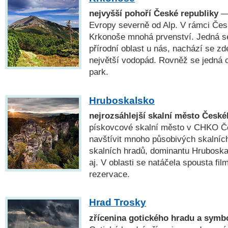
nejvyšší pohoří České republiky
— 
Evropy severně od Alp. V rámci Čes
Krkonoše mnohá prvenství. Jedná s
přírodní oblast u nás, nachází se zd
největší vodopád. Rovněž se jedná 
park.
Hruboskalsko
nejrozsáhlejší skalní město České
pískovcové skalní město v CHKO Če
navštívit mnoho působivých skalních
skalních hradů, dominantu Hrubosk
aj. V oblasti se natáčela spousta fi
rezervace.
Hrad Trosky
zřícenina gotického hradu a symb