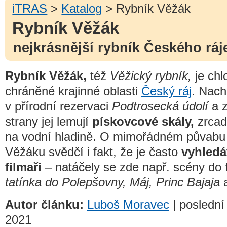
iTRAS
>
Katalog
> Rybník Věžák
Rybník Věžák
nejkrásnější rybník Českého ráj
Rybník Věžák,
též
Věžický rybník,
je chl
chráněné krajinné oblasti
Český ráj
. Nach
v přírodní rezervaci
Podtrosecká údolí
a z
strany jej lemují
pískovcové skály,
zrcadl
na vodní hladině. O mimořádném půvabu
Věžáku svědčí i fakt, že je často
vyhled
filmaři
– natáčely se zde např. scény do 
tatínka do Polepšovny, Máj, Princ Bajaja
a
Autor článku:
Luboš Moravec
| poslední 
2021