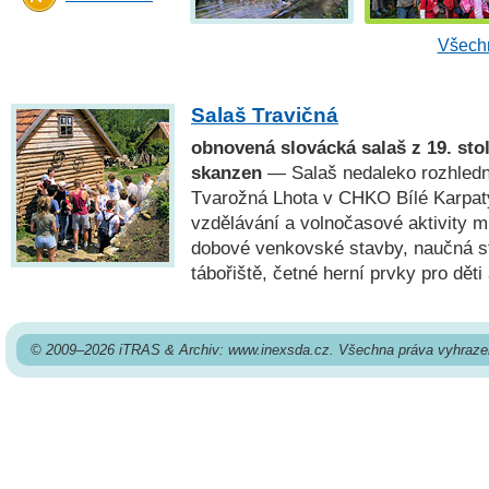
Všechn
Salaš Travičná
obnovená slovácká salaš z 19. stol
skanzen
— Salaš nedaleko rozhledn
Tvarožná Lhota v CHKO Bílé Karpat
vzdělávání a volnočasové aktivity mla
dobové venkovské stavby, naučná st
tábořiště, četné herní prvky pro děti 
© 2009–2026 iTRAS & Archiv: www.inexsda.cz. Všechna práva vyhraze