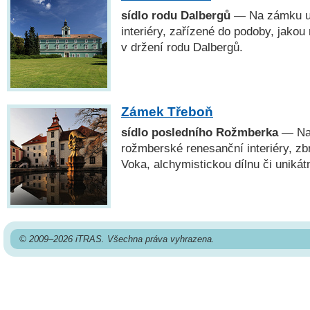
sídlo rodu Dalbergů
— Na zámku uv
interiéry, zařízené do podoby, jakou
v držení rodu Dalbergů.
Zámek Třeboň
sídlo posledního Rožmberka
— Na 
rožmberské renesanční interiéry, zbr
Voka, alchymistickou dílnu či unikát
© 2009–2026 iTRAS. Všechna práva vyhrazena.