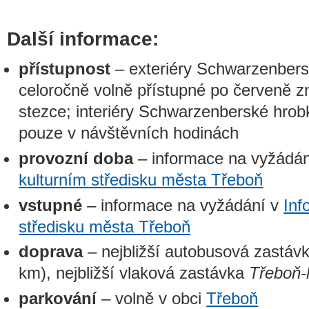
Další informace:
přístupnost
– exteriéry Schwarzenbers
celoročně volně přístupné po červeně zn
stezce; interiéry Schwarzenberské hrob
pouze v návštěvních hodinách
provozní doba
– informace na vyžádá
kulturním středisku města Třeboň
vstupné
– informace na vyžádání v
Inf
středisku města Třeboň
doprava
– nejbližší autobusová zastáv
km), nejbližší vlaková zastávka
Třeboň-
parkování
– volně v obci
Třeboň