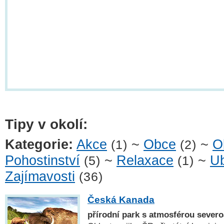
Tipy v okolí:
Kategorie:
Akce
~
Obce
~
O
(1)
(2)
Pohostinství
~
Relaxace
~
Ub
(5)
(1)
Zajímavosti
(36)
Česká Kanada
přírodní park s atmosférou sever