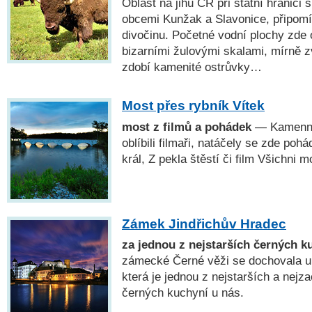
Oblast na jihu ČR při státní hranic
obcemi Kunžak a Slavonice, připomí
divočinu. Početné vodní plochy zde o
bizarními žulovými skalami, mírně 
zdobí kamenité ostrůvky…
Most přes rybník Vítek
most z filmů a pohádek
— Kamenný 
oblíbili filmaři, natáčely se zde poh
král, Z pekla štěstí či film Všichni mo
Zámek Jindřichův Hradec
za jednou z nejstarších černých k
zámecké Černé věži se dochovala u
která je jednou z nejstarších a nejz
černých kuchyní u nás.