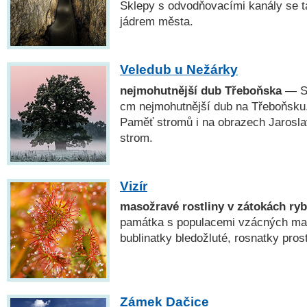
Sklepy s odvodňovacími kanály se t
jádrem města.
Veledub u Nežárky
nejmohutnější dub Třeboňska
— S
cm nejmohutnější dub na Třeboňsku.
Paměť stromů i na obrazech Jarosl
strom.
Vizír
masožravé rostliny v zátokách ryb
památka s populacemi vzácných mas
bublinatky bledožluté, rosnatky prost
Zámek Dačice