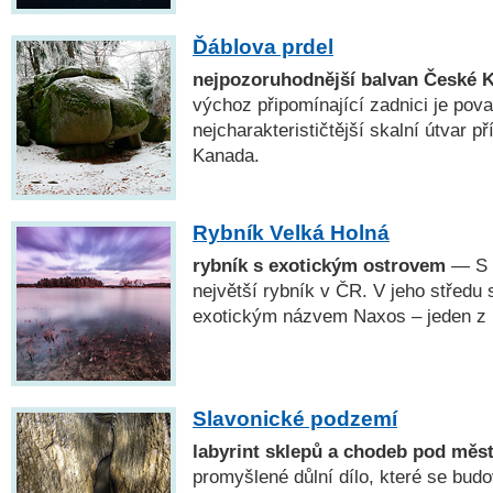
Ďáblova prdel
nejpozoruhodnější balvan České 
výchoz připomínající zadnici je pov
nejcharakterističtější skalní útvar 
Kanada.
Rybník Velká Holná
rybník s exotickým ostrovem
— S r
největší rybník v ČR. V jeho středu 
exotickým názvem Naxos – jeden z n
Slavonické podzemí
labyrint sklepů a chodeb pod měs
promyšlené důlní dílo, které se budov