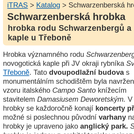
iTRAS
>
Katalog
> Schwarzenberská hr
Schwarzenberská hrobka
hrobka rodu Schwarzenbergů a
kaple u Třeboně
Hrobka významného rodu
Schwarzenber
novogotická kaple při JV okraji rybníka
Sv
Třeboně
. Tato
dvoupodlažní budova
s
monumentálním schodištěm byla navržen
vzoru italského
Campo Santo
knížecím
stavitelem
Damasiusem Deworetským.
V 
hrobky se každoročně konají
koncerty př
možné si poslechnou původní
varhany
na
hrobky je upraveno jako
anglický park.
S