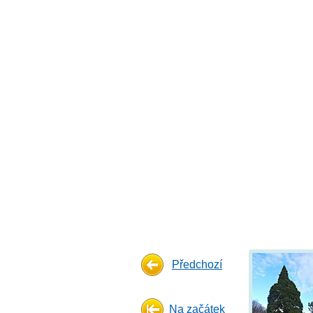
Předchozí
Na začátek