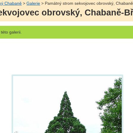
ský Chabaně
>
Galerie
> Památný strom sekvojovec obrovský, Chabaně-
kvojovec obrovský, Chabaně-Bře
této galerii.