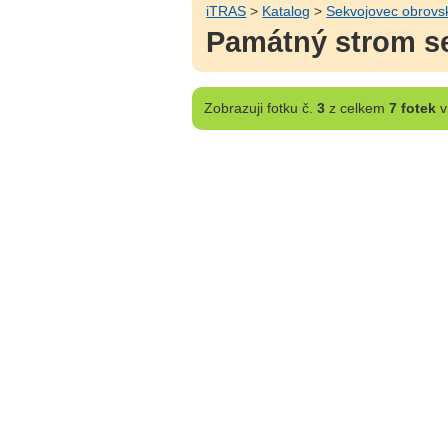
iTRAS
>
Katalog
>
Sekvojovec obrov
Památný strom se
Zobrazuji
fotku č.
3
z celkem
7 fotek
v 