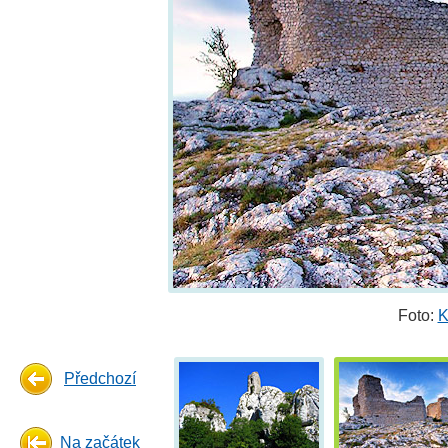
Foto:
K
Předchozí
Na začátek