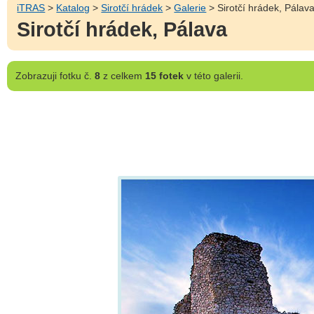
iTRAS
>
Katalog
>
Sirotčí hrádek
>
Galerie
> Sirotčí hrádek, Pálav
Sirotčí hrádek, Pálava
Zobrazuji
fotku č.
8
z celkem
15 fotek
v této galerii.