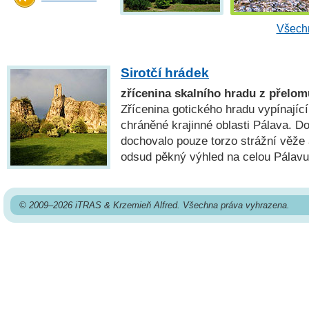
Všechn
Sirotčí hrádek
zřícenina skalního hradu z přelomu
Zřícenina gotického hradu vypínající
chráněné krajinné oblasti Pálava. D
dochovalo pouze torzo strážní věže 
odsud pěkný výhled na celou Pálavu
© 2009–2026 iTRAS & Krzemieň Alfred. Všechna práva vyhrazena.