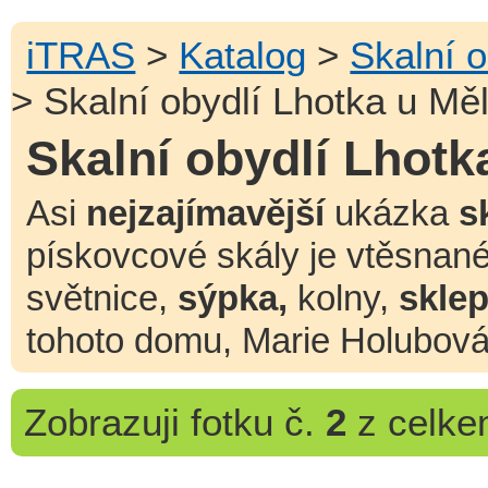
iTRAS
>
Katalog
>
Skalní 
> Skalní obydlí Lhotka u Mě
Skalní obydlí Lhotk
Asi
nejzajímavější
ukázka
s
pískovcové skály je vtěsnané
světnice,
sýpka,
kolny,
sklep
tohoto domu, Marie Holubová
Zobrazuji
fotku č.
2
z celk