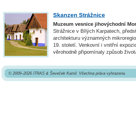
Skanzen Strážnice
Muzeum vesnice jihovýchodní Mo
Strážnice v Bílých Karpatech, předst
architekturu významných mikroregio
19. století. Venkovní i vnitřní expoz
věrohodně připomínaly způsob život
© 2009–2026 iTRAS & Ševeček Kamil. Všechna práva vyhrazena.