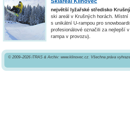
Skiareál Klínovec
největší lyžařské středisko Krušn
ski areál v Krušných horách. Místní
s unikátní U-rampou pro snowboardis
profesionálové označili za nejlepší 
rampa v provozu).
© 2009–2026 iTRAS & Archiv: www.klinovec.cz. Všechna práva vyhraz