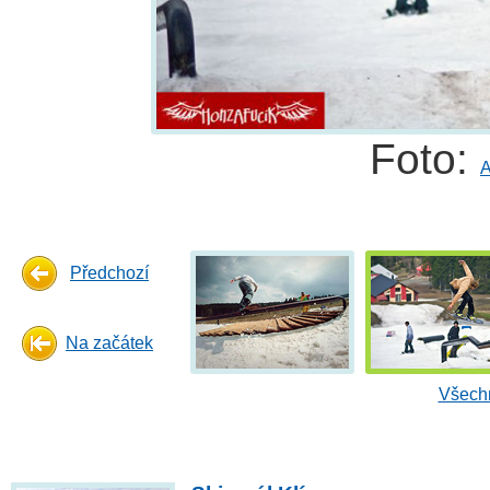
Foto:
A
Předchozí
Na začátek
Všechn