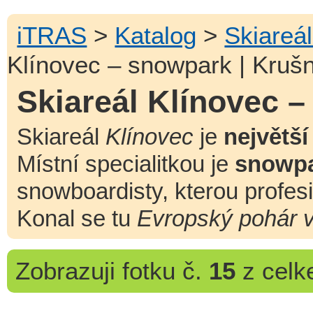
iTRAS
>
Katalog
>
Skiareá
Klínovec – snowpark | Kruš
Skiareál Klínovec 
Skiareál
Klínovec
je
největší
Místní specialitkou je
snowp
snowboardisty, kterou profes
Konal se tu
Evropský pohár 
Zobrazuji
fotku č.
15
z cel