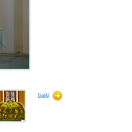
Další