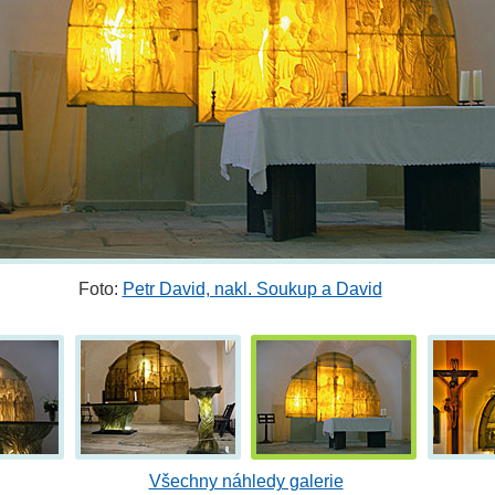
Foto:
Petr David, nakl. Soukup a David
Všechny náhledy galerie