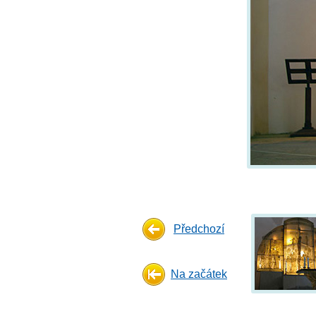
Předchozí
Na začátek