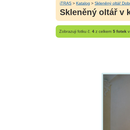
iTRAS
>
Katalog
>
Skleněný oltář Do
Skleněný oltář v 
Zobrazuji
fotku č.
4
z celkem
5 fotek
v 