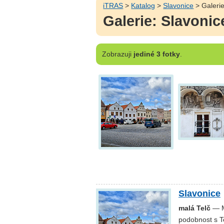
iTRAS
>
Katalog
>
Slavonice
> Galeri
Galerie: Slavonic
Zobrazuji
jediné 3 fotky
.
Slavonice
malá Telč
— Mě
podobnost s T