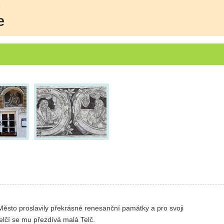
e
e
sto proslavily překrásné renesanční památky a pro svoji
elčí se mu přezdívá malá Telč.