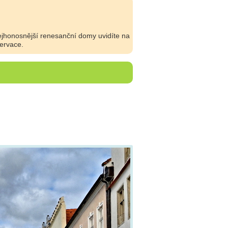
jhonosnější renesanční domy uvidíte na
ervace.