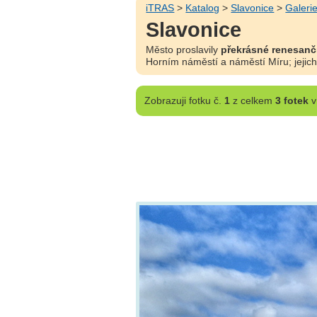
iTRAS
>
Katalog
>
Slavonice
>
Galeri
Slavonice
Město proslavily
překrásné renesanč
Horním náměstí a náměstí Míru; jejich 
Zobrazuji
fotku č.
1
z celkem
3 fotek
v 