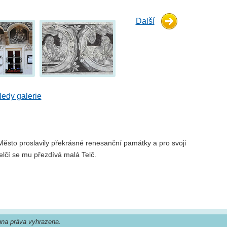
Další
edy galerie
sto proslavily překrásné renesanční památky a pro svoji
elčí se mu přezdívá malá Telč.
na práva vyhrazena.