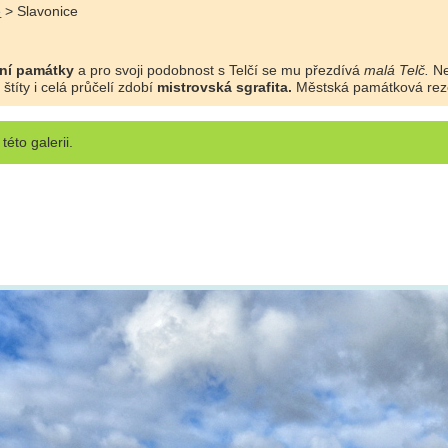
e
> Slavonice
ní památky
a pro svoji podobnost s Telčí se mu přezdívá
malá Telč.
Ne
štíty i celá průčelí zdobí
mistrovská sgrafita.
Městská památková rez
této galerii.