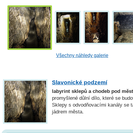
Všechny náhledy galerie
Slavonické podzemí
labyrint sklepů a chodeb pod měs
promyšlené důlní dílo, které se budov
Sklepy s odvodňovacími kanály se t
jádrem města.