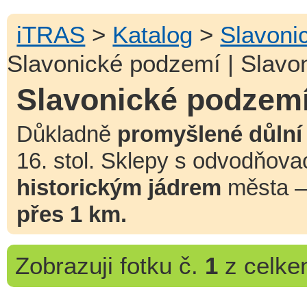
iTRAS
>
Katalog
>
Slavoni
Slavonické podzemí | Slavo
Slavonické podzemí
Důkladně
promyšlené důlní 
16. stol. Sklepy s odvodňova
historickým jádrem
města –
přes 1 km.
Zobrazuji
fotku č.
1
z celk