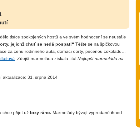
a
utí
edělo tisíce spokojených hostů a ve svém hodnocení se neustále
orty, jejichž chuť se nedá pospat!“
Těšte se na špičkovou
ovače za cenu rodinného auta, domácí dorty, pečenou čokoládu…
lfaitová
. Zdejší marmeláda získala titul
Nejlepší marmeláda na
.
í aktualizace: 31. srpna 2014
o chce přijet už
brzy ráno.
Marmelády bývají vyprodané ihned.