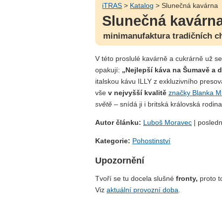
iTRAS
>
Katalog
> Slunečná kavárna
Slunečná kavárn
minimanufaktura tradičních ch
V této proslulé kavárně a cukrárně už s
opakují:
„Nejlepší káva na Šumavě a d
italskou kávu ILLY z exkluzivního pres
vše
v nejvyšší kvalitě
značky Blanka Mi
světě
– snídá ji i britská královská rodina
Autor článku:
Luboš Moravec
| posledn
Kategorie:
Pohostinství
Upozornění
Tvoří se tu docela slušné
fronty,
proto t
Viz
aktuální provozní doba
.