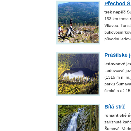
Přechod 
trek napříč 
153 km trasa 
Vltavou. Turis
bukovosmrkové 
původní ledovc
Prášilské 
ledovcové je
Ledovcové jez
(1315 m n. m.)
parku Šumava.
široké a až 1
Bílá strž
romantické ú
zaříznuté kaň
Šumavě. Vodop