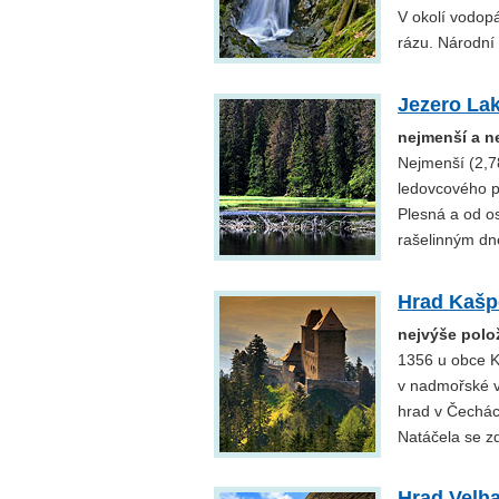
V okolí vodop
rázu. Národní 
Jezero La
nejmenší a n
Nejmenší (2,7
ledovcového p
Plesná a od o
rašelinným dn
Hrad Kašp
nejvýše polo
1356 u obce K
v nadmořské v
hrad v Čechác
Natáčela se z
Hrad Velha