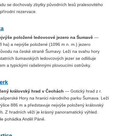
ádu se dochovaly zbytky původních lesů pralesovitého
přírodní rezervace.
ka
ejvýše položené ledovcové jezero na Šumavě
—
8 ha) a nejvýše položené (1096 m n. m.) jezero
ůvodu na české straně Šumavy. Leží na svahu hory
statních šumavských ledovcových jezer se odlišuje
em a typickými rašelinnými plovoucími ostrůvky.
erk
žený královský hrad v Čechách
— Gotický hrad z r.
ašperské Hory na hranici národního parku Šumava. Leží
ýšce 886 m a představuje nejvýše položený královský
h. Z hradních věží je krásný panoramatický výhled.
de pohádka Anděl Páně.
rtice