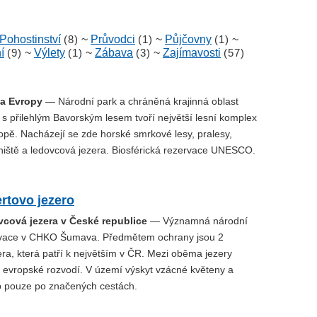
Pohostinství
(8)
~
Průvodci
(1)
~
Půjčovny
(1)
~
í
(9)
~
Výlety
(1)
~
Zábava
(3)
~
Zajímavosti
(57)
ha Evropy
— Národní park a chráněná krajinná oblast
s přilehlým Bavorským lesem tvoří největší lesní komplex
opě. Nacházejí se zde horské smrkové lesy, pralesy,
iniště a ledovcová jezera. Biosférická rezervace UNESCO.
rtovo jezero
vcová jezera v České republice
— Významná národní
ervace v CHKO Šumava. Předmětem ochrany jsou 2
ra, která patří k největším v ČR. Mezi oběma jezery
í evropské rozvodí. V území výskyt vzácné květeny a
b pouze po značených cestách.