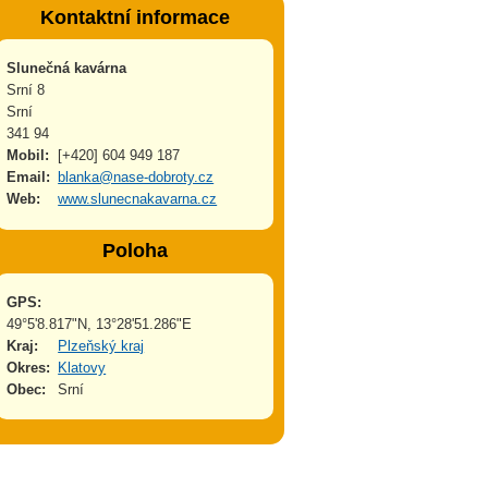
Kontaktní informace
Slunečná kavárna
Srní 8
Srní
341 94
Mobil:
[+420] 604 949 187
Email:
blanka@nase-dobroty.cz
Web:
www.slunecnakavarna.cz
Poloha
GPS:
49°5'8.817"N, 13°28'51.286"E
Kraj:
Plzeňský kraj
Okres:
Klatovy
Obec:
Srní