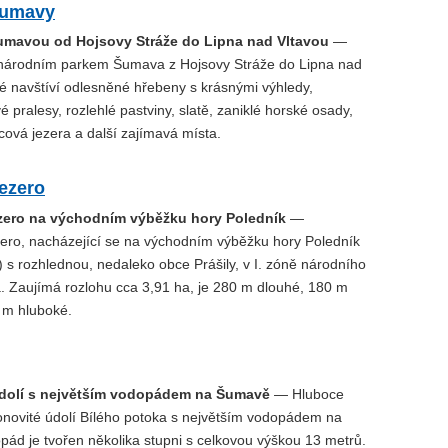
Šumavy
Šumavou od Hojsovy Stráže do Lipna nad Vltavou
—
národním parkem Šumava z Hojsovy Stráže do Lipna nad
té navštíví odlesněné hřebeny s krásnými výhledy,
pralesy, rozlehlé pastviny, slatě, zaniklé horské osady,
ová jezera a další zajímavá místa.
jezero
zero na východním výběžku hory Poledník
—
ero, nacházející se na východním výběžku hory Poledník
 s rozhlednou, nedaleko obce Prášily, v I. zóně národního
 Zaujímá rozlohu cca 3,91 ha, je 280 m dlouhé, 180 m
5 m hluboké.
dolí s největším vodopádem na Šumavě
— Hluboce
onovité údolí Bílého potoka s největším vodopádem na
ád je tvořen několika stupni s celkovou výškou 13 metrů.