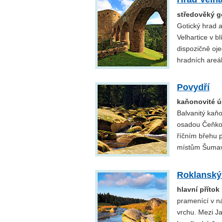
středověký g
Gotický hrad 
Velhartice v b
dispozičně oj
hradních areá
Povydří
kaňonovité ú
Balvanitý kaň
osadou Čeňkov
říčním břehu 
místům Šumavy
Roklanský
hlavní příto
pramenící v n
vrchu. Mezi J