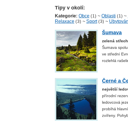
Tipy v okolí:
Kategorie:
Obce
(1)
~
Oblasti
(1)
~
Relaxace
(3)
~
Sport
(3)
~
Ubytován
Šumava
zelená střec
Šumava spolu 
ve střední Evr
rozlehlá rašel
Černé a Če
největší ledo
přírodní rez
ledovcová jeze
probíhá hlavn
zvířeny. Pohy