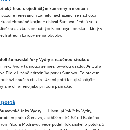
otický hrad s ojedinělým kamenným mostem
—
a pozdně renesanční zámek, nacházející se nad obcí
lízkosti chráněné krajinné oblasti Šumava. Jedná se o
edinělou stavbu s mohutným kamenným mostem, který v
lech střední Evropy nemá obdoby.
dolí šumavské řeky Vydry s naučnou stezkou
—
on řeky Vydry táhnoucí se mezi bývalou osadou Antýgl a
a Pila v I. zóně národního parku Šumava. Po pravém
prochází naučná stezka. Území patří k nejkrásnějším
 a je chráněno jako přírodní památka.
 potok
k šumavské řeky Vydry
— Hlavní přítok řeky Vydry,
árodním parku Šumava, asi 500 metrů SZ od Blatného
avoří Pilou a Modravou vede podél Roklanského potoka 5