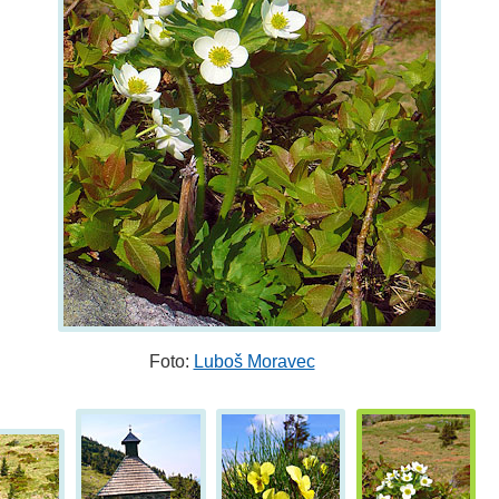
Foto:
Luboš Moravec