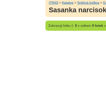
iTRAS
>
Katalog
>
Sněžná kotlina
>
G
Sasanka narcisok
Zobrazuji
fotku č.
9
z celkem
9 fotek
v 