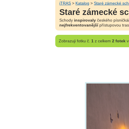
iTRAS
>
Katalog
>
Staré zámecké sc
Staré zámecké sc
Schody
inspirovaly
českého písničkář
nejfrekventovanější
přístupovou tra
Zobrazuji
fotku č.
1
z celkem
2 fotek
v 