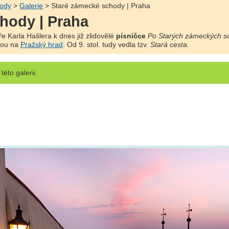
hody
>
Galerie
> Staré zámecké schody | Praha
hody | Praha
e Karla Hašlera k dnes již zlidovělé
písničce
Po Starých zámeckých s
sou na
Pražský hrad
. Od 9. stol. tudy vedla tzv.
Stará cesta.
této galerii.