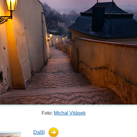
Foto:
Michal Vitásek
Další