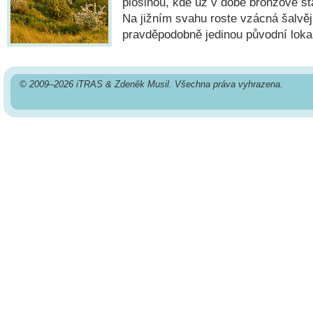
plošinou, kde už v době bronzové st
Na jižním svahu roste vzácná šalvěj
pravděpodobně jedinou původní lokal
© 2009–2026 iTRAS & Zdeněk Musil. Všechna práva vyhrazena.