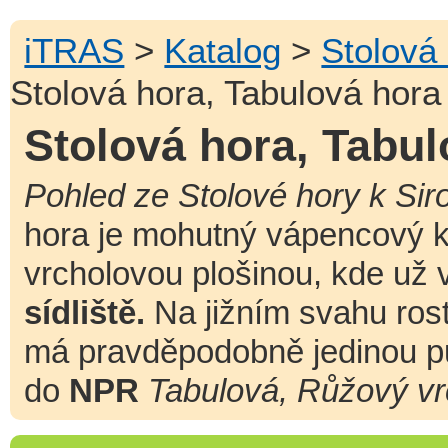
iTRAS
>
Katalog
>
Stolová
Stolová hora, Tabulová hora
Stolová hora, Tabul
Pohled ze Stolové hory k Sir
hora je mohutný vápencový 
vrcholovou plošinou, kde už
sídliště.
Na jižním svahu ros
má pravděpodobně jedinou pů
do
NPR
Tabulová, Růžový vr