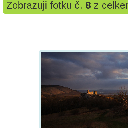
Zobrazuji
fotku č.
8
z celk