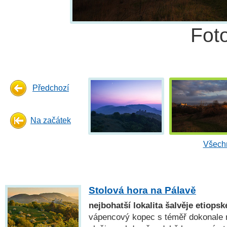
Fot
Předchozí
Na začátek
Všechn
Stolová hora na Pálavě
nejbohatší lokalita šalvěje etiops
vápencový kopec s téměř dokonale 