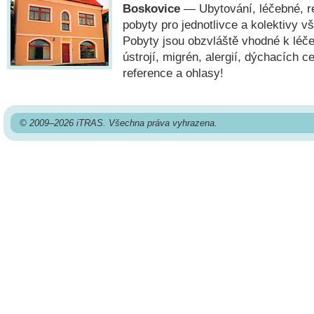
Boskovice
— Ubytování, léčebné, re
pobyty pro jednotlivce a kolektivy v
Pobyty jsou obzvláště vhodné k léč
ústrojí, migrén, alergií, dýchacích ce
reference a ohlasy!
© 2009–2026 iTRAS. Všechna práva vyhrazena.