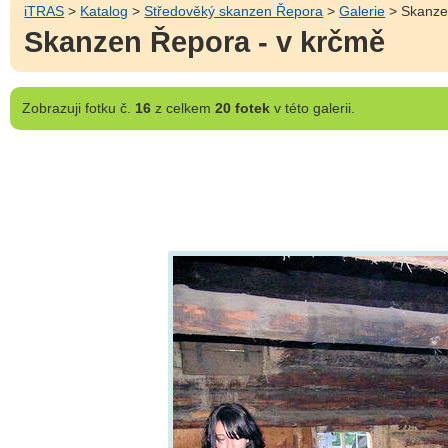
iTRAS
>
Katalog
>
Středověký skanzen Řepora
>
Galerie
> Skanze
Skanzen Řepora - v krčmě
Zobrazuji
fotku č.
16
z celkem
20 fotek
v této galerii.