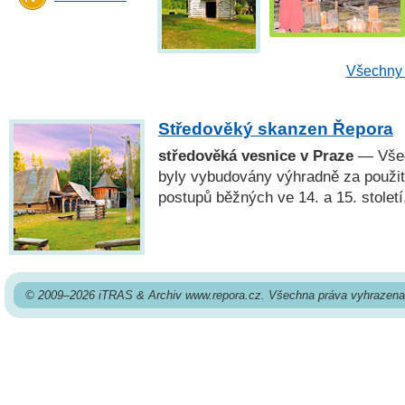
Všechny 
Středověký skanzen Řepora
středověká vesnice v Praze
— Všec
byly vybudovány výhradně za použití
postupů běžných ve 14. a 15. století
© 2009–2026 iTRAS & Archiv www.repora.cz. Všechna práva vyhrazena