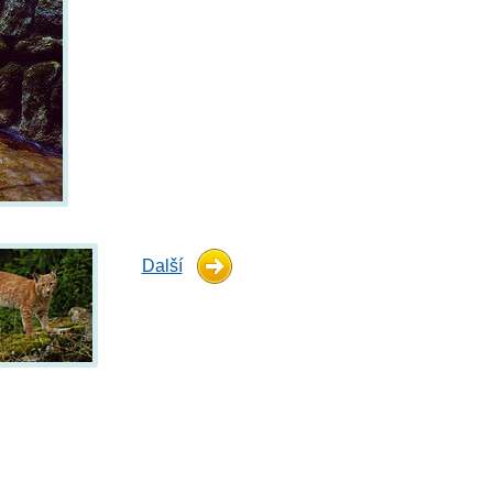
Další