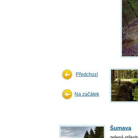
Předchozí
Na začátek
Šumava
zelená střec