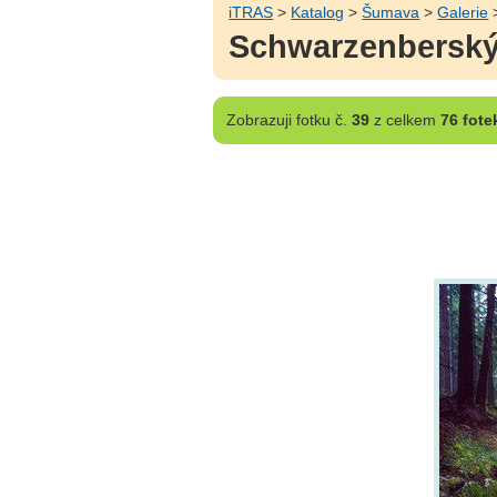
iTRAS
>
Katalog
>
Šumava
>
Galerie
>
Schwarzenberský
Zobrazuji
fotku č.
39
z celkem
76 fote