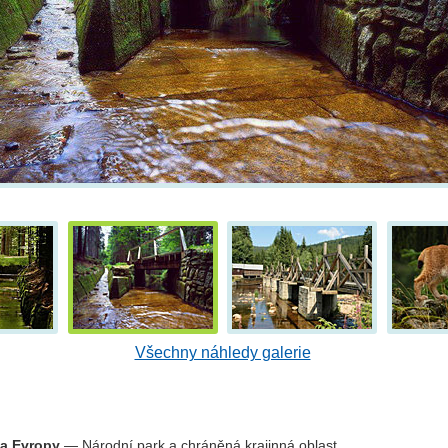
Všechny náhledy galerie
ha Evropy
— Národní park a chráněná krajinná oblast