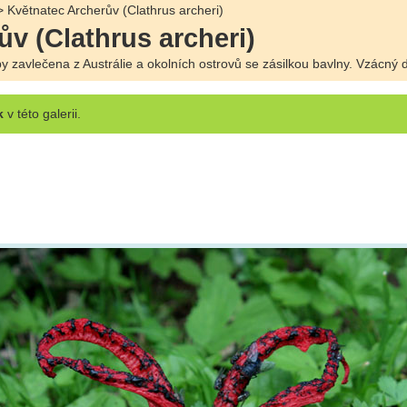
 Květnatec Archerův (Clathrus archeri)
v (Clathrus archeri)
 zavlečena z Austrálie a okolních ostrovů se zásilkou bavlny. Vzácný dr
k
v této galerii.