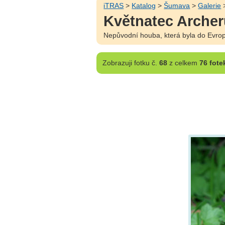
iTRAS
>
Katalog
>
Šumava
>
Galerie
>
Květnatec Archerů
Nepůvodní houba, která byla do Evropy
Zobrazuji
fotku č.
68
z celkem
76 fote