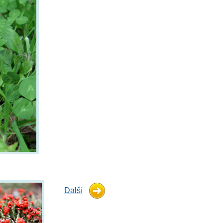
Další