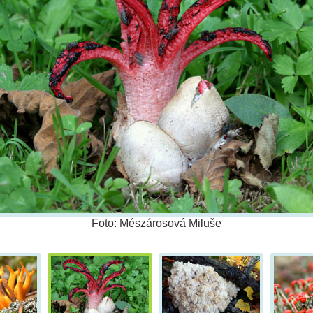
Foto: Mészárosová Miluše