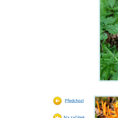
Předchozí
Na začátek