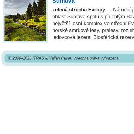
Šumava
zelená střecha Evropy
— Národní p
oblast Šumava spolu s přilehlým Ba
největší lesní komplex ve střední E
horské smrkové lesy, pralesy, rozleh
ledovcová jezera. Biosférická rez
© 2009–2026 iTRAS & Valián Pavel. Všechna práva vyhrazena.