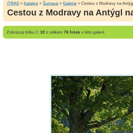
iTRAS
>
Katalog
>
Šumava
>
Galerie
> Cestou z Modravy na Antýg
Cestou z Modravy na Antýgl n
Zobrazuji
fotku č.
10
z celkem
76 fotek
v této galerii.