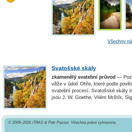
Všechny ná
Svatošské skály
zkamenělý svatební průvod
— Pozo
věže v údolí Ohře, které podle pově
svatební procesí. Svatošské skály i
jsou J. W. Goethe, Vilém Mrštík, Si
© 2009–2026 iTRAS & Petr Pazour. Všechna práva vyhrazena.