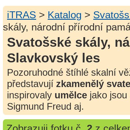
iTRAS
>
Katalog
>
Svatošs
skály, národní přírodní pamá
Svatošské skály, ná
Slavkovský les
Pozoruhodné štíhlé skalní v
představují
zkamenělý svate
inspirovaly
umělce
jako jsou 
Sigmund Freud aj.
Zobrazuji
fotku č.
2
z celk