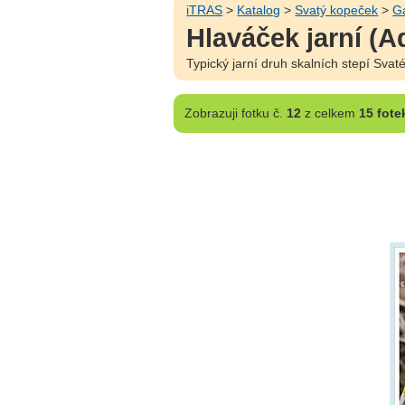
iTRAS
>
Katalog
>
Svatý kopeček
>
Ga
Hlaváček jarní (A
Typický jarní druh skalních stepí Sva
Zobrazuji
fotku č.
12
z celkem
15 fote