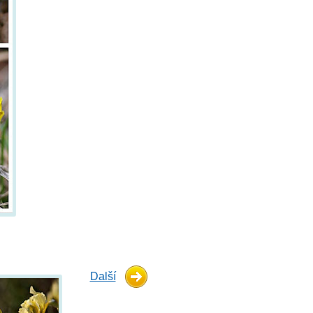
Další