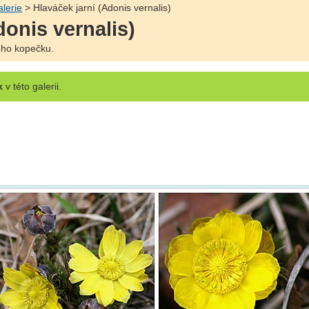
lerie
> Hlaváček jarní (Adonis vernalis)
donis vernalis)
tého kopečku.
k
v této galerii.