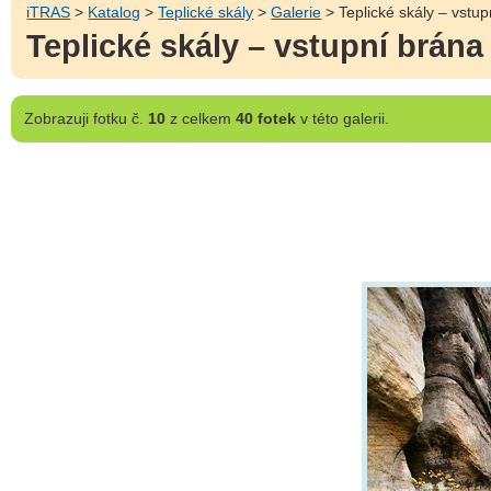
iTRAS
>
Katalog
>
Teplické skály
>
Galerie
> Teplické skály – vstu
Teplické skály – vstupní brán
Zobrazuji
fotku č.
10
z celkem
40 fotek
v této galerii.