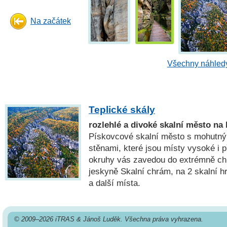
Na začátek
Všechny náhledy
Teplické skály
rozlehlé a divoké skalní město n
Pískovcové skalní město s mohutný
stěnami, které jsou místy vysoké i 
okruhy vás zavedou do extrémně chl
jeskyně Skalní chrám, na 2 skalní h
a další místa.
© 2009–2026 iTRAS & Jánoš Luděk. Všechna práva vyhrazena.