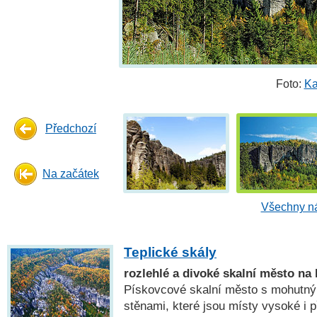
Foto:
Ka
Předchozí
Na začátek
Všechny ná
Teplické skály
rozlehlé a divoké skalní město n
Pískovcové skalní město s mohutný
stěnami, které jsou místy vysoké i 