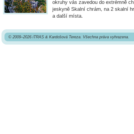
okruhy vás zavedou do extrémně chl
jeskyně Skalní chrám, na 2 skalní h
a další místa.
© 2009–2026 iTRAS & Kardošová Tereza. Všechna práva vyhrazena.