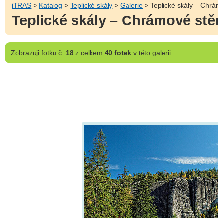
iTRAS
>
Katalog
>
Teplické skály
>
Galerie
> Teplické skály – Chr
Teplické skály – Chrámové st
Zobrazuji
fotku č.
18
z celkem
40 fotek
v této galerii.