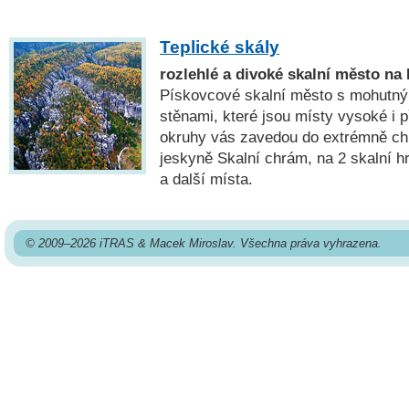
Teplické skály
rozlehlé a divoké skalní město n
Pískovcové skalní město s mohutný
stěnami, které jsou místy vysoké i 
okruhy vás zavedou do extrémně chl
jeskyně Skalní chrám, na 2 skalní h
a další místa.
© 2009–2026 iTRAS & Macek Miroslav. Všechna práva vyhrazena.