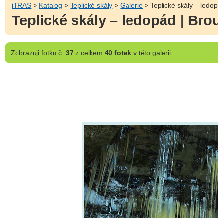
iTRAS
>
Katalog
>
Teplické skály
>
Galerie
> Teplické skály – ledo
Teplické skály – ledopád | Br
Zobrazuji
fotku č.
37
z celkem
40 fotek
v této galerii.