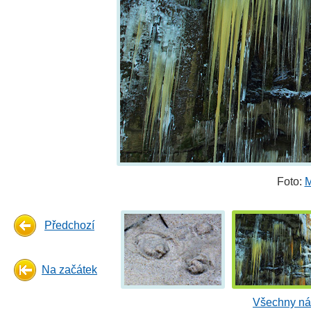
Foto:
M
Předchozí
Na začátek
Všechny ná