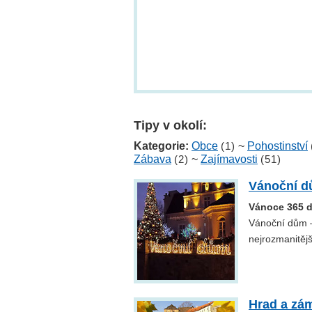
Tipy v okolí:
Kategorie:
Obce
(1)
~
Pohostinství
Zábava
(2)
~
Zajímavosti
(51)
Vánoční d
Vánoce 365 d
Vánoční dům –
nejrozmanitějš
Hrad a zá