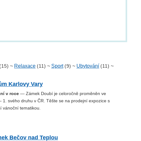
(15)
~
Relaxace
(11)
~
Sport
(9)
~
Ubytování
(11)
~
ům Karlovy Vary
ní v roce
— Zámek Doubí je celoročně proměněn ve
 1. svého druhu v ČR. Těšte se na prodejní expozice s
í vánoční tematikou.
mek Bečov nad Teplou