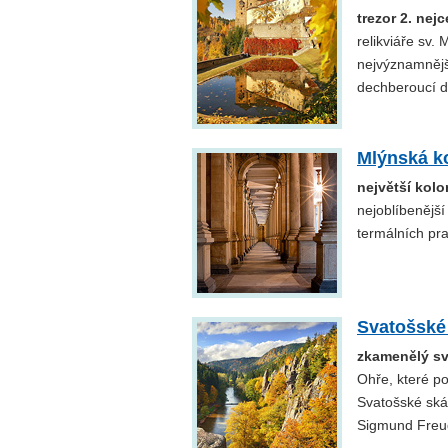
trezor 2. nej
relikviáře sv.
nejvýznamnějš
dechberoucí de
Mlýnská k
největší kol
nejoblíbenějš
termálních pr
Svatošské
zkamenělý sv
Ohře, které po
Svatošské skál
Sigmund Freud