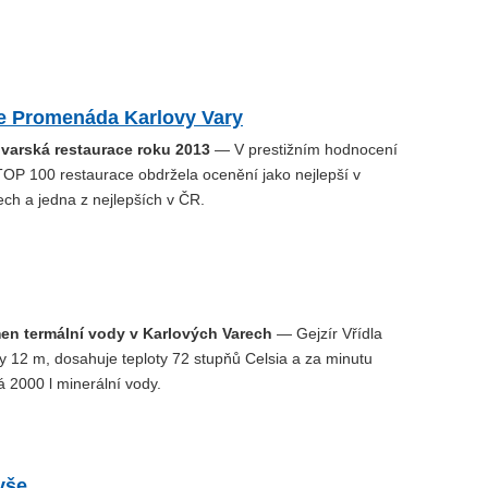
e Promenáda Karlovy Vary
ovarská restaurace roku 2013
— V prestižním hodnocení
TOP 100 restaurace obdržela ocenění jako nejlepší v
ch a jedna z nejlepších v ČR.
men termální vody v Karlových Varech
— Gejzír Vřídla
y 12 m, dosahuje teploty 72 stupňů Celsia a za minutu
 2000 l minerální vody.
yše