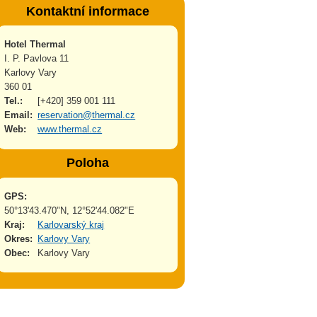
Kontaktní informace
Hotel Thermal
I. P. Pavlova 11
Karlovy Vary
360 01
Tel.:
[+420] 359 001 111
Email:
reservation@thermal.cz
Web:
www.thermal.cz
Poloha
GPS:
50°13'43.470"N, 12°52'44.082"E
Kraj:
Karlovarský kraj
Okres:
Karlovy Vary
Obec:
Karlovy Vary