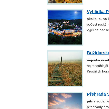
Vyhlídka P
skalisko, na k
počest ruského
vyjel na neos
Božídarské
největší raše
nejrozsáhlejší
Krušných horá
Přehrada 
pitná voda p
pitné vody pr