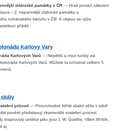
cennější zlatnické památky v ČR
— Hrad proslul nálezem
 Maura – 2. nejcennější zlatnické památky a
ího románského klenotu v ČR. K objevu se váže
tektivní příběh.
olonáda Karlovy Vary
onáda Karlových Varů
— Největší a mezi turisty asi
í kolonáda Karlových Varů. Můžete tu ochutnat celkem 5
amenů.
 skály
atební průvod
— Pozoruhodné štíhlé skalní věže v údolí
dle pověsti představují zkamenělé svatební procesí.
y inspirovaly umělce jako jsou J. W. Goethe, Vilém Mrštík,
 aj.