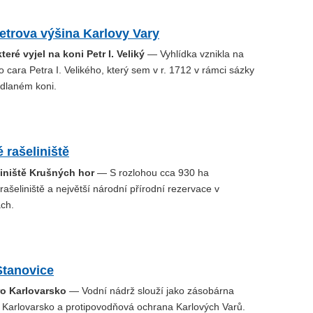
etrova výšina Karlovy Vary
teré vyjel na koni Petr I. Veliký
— Vyhlídka vznikla na
 cara Petra I. Velikého, který sem v r. 1712 v rámci sázky
edlaném koni.
 rašeliniště
liniště Krušných hor
— S rozlohou cca 930 ha
 rašeliniště a největší národní přírodní rezervace v
ch.
Stanovice
ro Karlovarsko
— Vodní nádrž slouží jako zásobárna
o Karlovarsko a protipovodňová ochrana Karlových Varů.