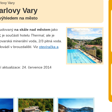
lovy Vary
arlovy Vary
 výhledem na město
udovaný
na skále nad městem
jako
;
je součástí hotelu
Thermal,
ale je
lovarská minerální voda, 2/3 pitná voda.
ovádí v brouzdališti. Viz
otevíračka a
í aktualizace: 24. července 2014