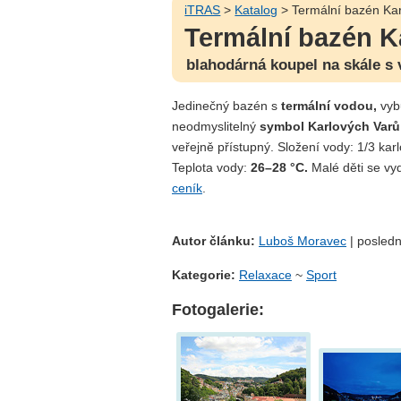
iTRAS
>
Katalog
> Termální bazén Kar
Termální bazén K
blahodárná koupel na skále s
Jedinečný bazén s
termální vodou,
vyb
neodmyslitelný
symbol Karlových Varů
veřejně přístupný. Složení vody: 1/3 kar
Teplota vody:
26–28 °C.
Malé děti se vyd
ceník
.
Autor článku:
Luboš Moravec
| posledn
Kategorie:
Relaxace
~
Sport
Fotogalerie: