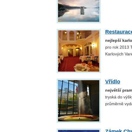
Restaurac
nejlepší karl
pro rok 2013 
Karlových Vare
Vřídlo
největší pra
tryská do výšk
průměrně vydá
Zámek Ch