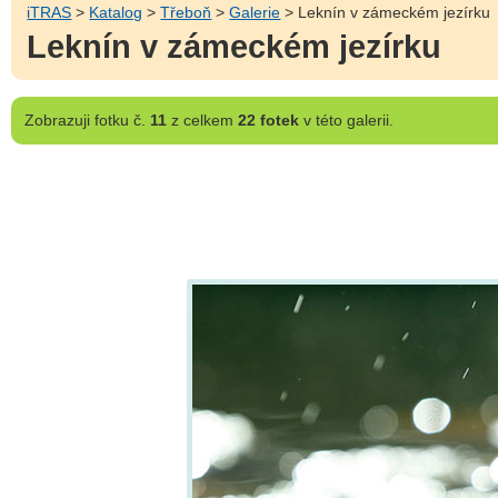
iTRAS
>
Katalog
>
Třeboň
>
Galerie
> Leknín v zámeckém jezírku
Leknín v zámeckém jezírku
Zobrazuji
fotku č.
11
z celkem
22 fotek
v této galerii.