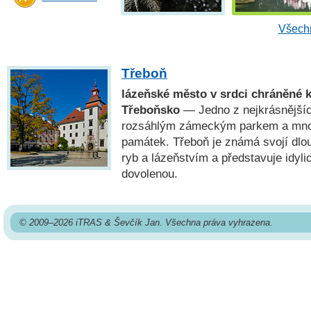
Všechn
Třeboň
lázeňské město v srdci chráněné k
Třeboňsko
— Jedno z nejkrásnějšíc
rozsáhlým zámeckým parkem a množ
památek. Třeboň je známá svojí dlou
ryb a lázeňstvím a představuje idyli
dovolenou.
© 2009–2026 iTRAS & Ševčík Jan. Všechna práva vyhrazena.