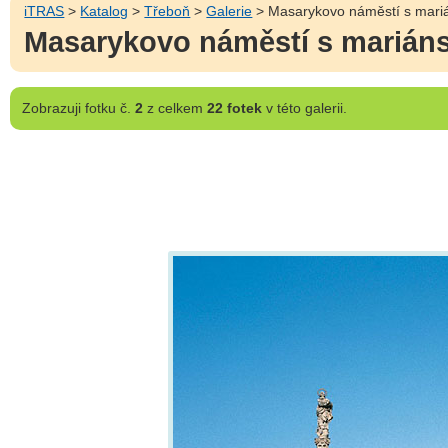
iTRAS
>
Katalog
>
Třeboň
>
Galerie
> Masarykovo náměstí s mar
Masarykovo náměstí s mariá
Zobrazuji
fotku č.
2
z celkem
22 fotek
v této galerii.