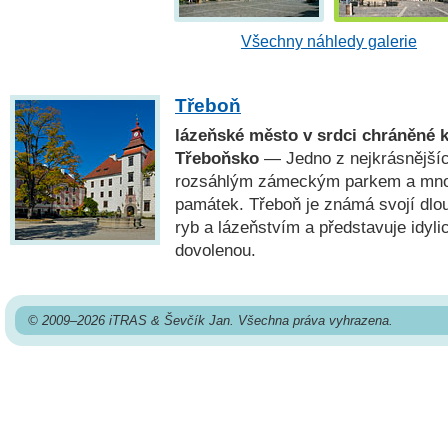
Všechny náhledy galerie
Třeboň
lázeňské město v srdci chráněné k
Třeboňsko
— Jedno z nejkrásnějšíc
rozsáhlým zámeckým parkem a množ
památek. Třeboň je známá svojí dlou
ryb a lázeňstvím a představuje idyli
dovolenou.
© 2009–2026 iTRAS & Ševčík Jan. Všechna práva vyhrazena.