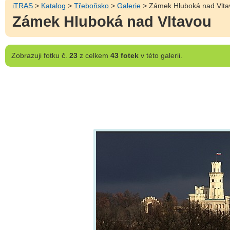
iTRAS
>
Katalog
>
Třeboňsko
>
Galerie
> Zámek Hluboká nad Vlta
Zámek Hluboká nad Vltavou
Zobrazuji
fotku č.
23
z celkem
43 fotek
v této galerii.