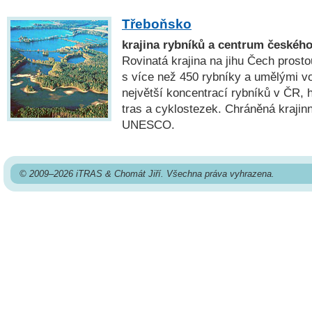
Třeboňsko
krajina rybníků a centrum českého
Rovinatá krajina na jihu Čech prost
s více než 450 rybníky a umělými vo
největší koncentrací rybníků v ČR, h
tras a cyklostezek. Chráněná krajin
UNESCO.
© 2009–2026 iTRAS & Chomát Jiří. Všechna práva vyhrazena.