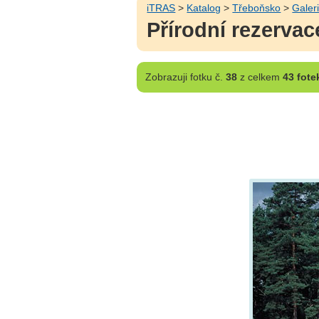
iTRAS
>
Katalog
>
Třeboňsko
>
Galer
Přírodní rezerva
Zobrazuji
fotku č.
38
z celkem
43 fote