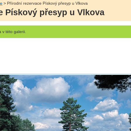
ie
> Přírodní rezervace Pískový přesyp u Vlkova
ce Pískový přesyp u Vlkova
k
v této galerii.