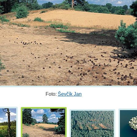
Foto:
Ševčík Jan