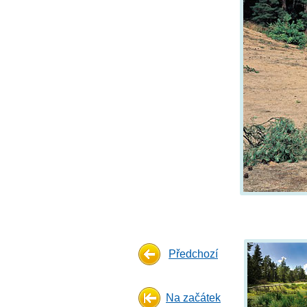
Předchozí
Na začátek