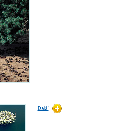
Další