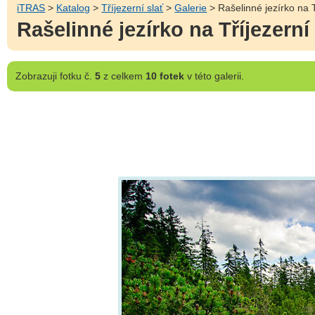
iTRAS
>
Katalog
>
Tříjezerní slať
>
Galerie
> Rašelinné jezírko na 
Rašelinné jezírko na Tříjezern
Zobrazuji
fotku č.
5
z celkem
10 fotek
v této galerii.