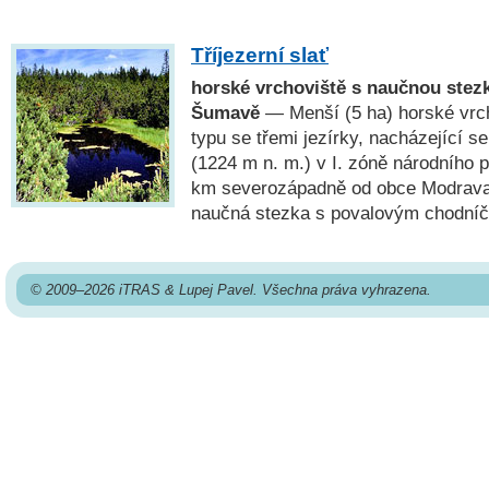
Tříjezerní slať
horské vrchoviště s naučnou stez
Šumavě
— Menší (5 ha) horské vrc
typu se třemi jezírky, nacházející 
(1224 m n. m.) v I. zóně národního 
km severozápadně od obce Modrav
naučná stezka s povalovým chodní
© 2009–2026 iTRAS & Lupej Pavel. Všechna práva vyhrazena.