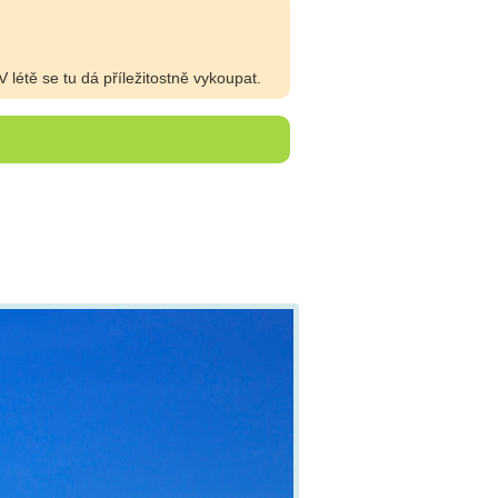
 létě se tu dá příležitostně vykoupat.