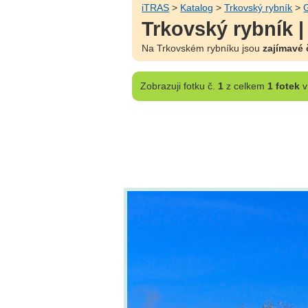
iTRAS
>
Katalog
>
Trkovský rybník
>
G
Trkovský rybník |
Na Trkovském rybníku jsou
zajímavé 
Zobrazuji
fotku č.
1
z celkem
1 fotek
v 