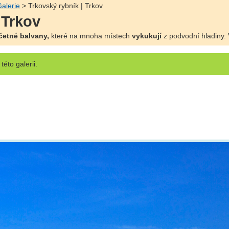
alerie
> Trkovský rybník | Trkov
 Trkov
četné balvany,
které na mnoha místech
vykukují
z podvodní hladiny. V
této galerii.