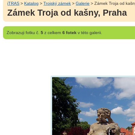
iTRAS
>
Katalog
>
Trojský zámek
>
Galerie
> Zámek Troja od kašn
Zámek Troja od kašny, Praha
Zobrazuji
fotku č.
5
z celkem
6 fotek
v této galerii.