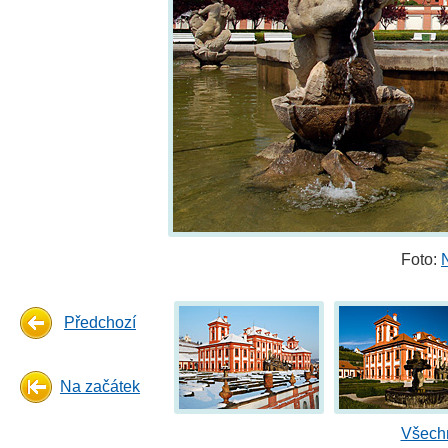
Foto:
Předchozí
Na začátek
Všechn