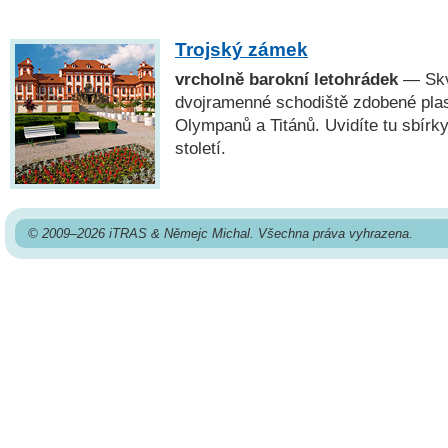
Trojský zámek
vrcholně barokní letohrádek
— Skv
dvojramenné schodiště zdobené plas
Olympanů a Titánů. Uvidíte tu sbírk
století.
© 2009–2026 iTRAS & Němejc Michal. Všechna práva vyhrazena.