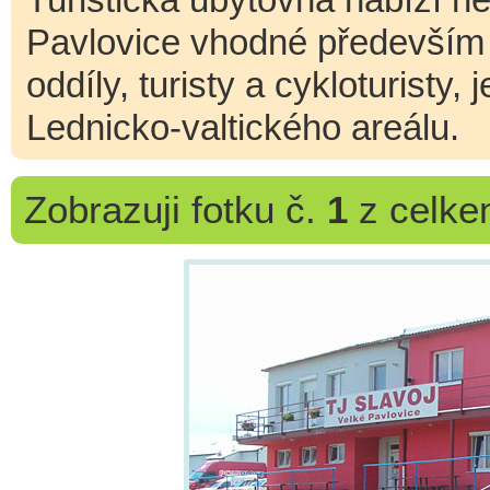
Pavlovice vhodné především p
oddíly, turisty a cykloturisty,
Lednicko-valtického areálu.
Zobrazuji
fotku č.
1
z celk