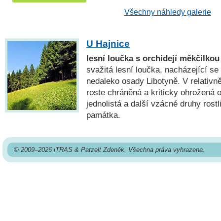
Všechny náhledy galerie
U Hajnice
lesní loučka s orchidejí měkčilkou
svažitá lesní loučka, nacházející s
nedaleko osady Libotyně. V relativn
roste chráněná a kriticky ohrožená 
jednolistá a další vzácné druhy rostl
památka.
© 2009–2026 iTRAS & Patzelt Zdeněk. Všechna práva vyhrazena.