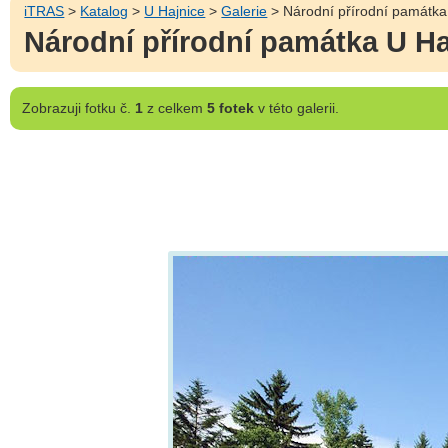
iTRAS
>
Katalog
>
U Hajnice
>
Galerie
> Národní přírodní památka 
Národní přírodní památka U Ha
Zobrazuji
fotku č.
1
z celkem
5 fotek
v této galerii.