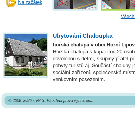
Na začátek
Všechn
Ubytování Chaloupka
horská chalupa v obci Horní Lipov
Horská chalupa s kapacitou 20 osob
dovolenou s dětmi, skupiny přátel př
pobyty turistů aj. Součástí chalupy 
sociální zařízení, společenská míst
venkovním posezením.
© 2009–2026 iTRAS. Všechna práva vyhrazena.