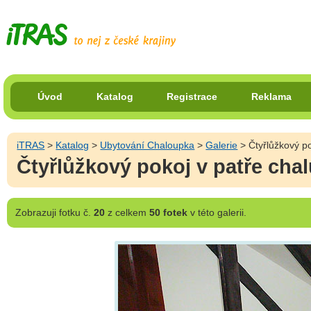
Úvod
Katalog
Registrace
Reklama
iTRAS
>
Katalog
>
Ubytování Chaloupka
>
Galerie
> Čtyřlůžkový po
Čtyřlůžkový pokoj v patře cha
Zobrazuji
fotku č.
20
z celkem
50 fotek
v této galerii.