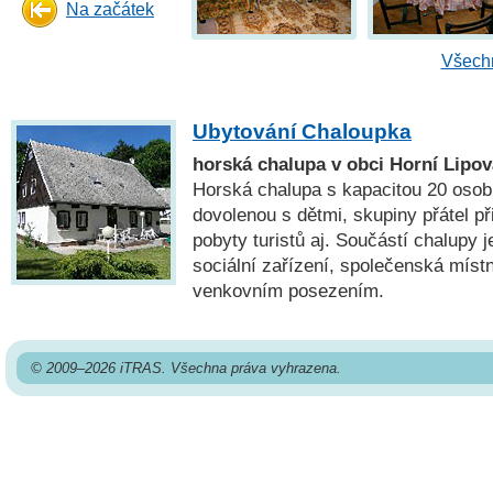
Na začátek
Všechn
Ubytování Chaloupka
horská chalupa v obci Horní Lipov
Horská chalupa s kapacitou 20 osob
dovolenou s dětmi, skupiny přátel př
pobyty turistů aj. Součástí chalupy 
sociální zařízení, společenská míst
venkovním posezením.
© 2009–2026 iTRAS. Všechna práva vyhrazena.