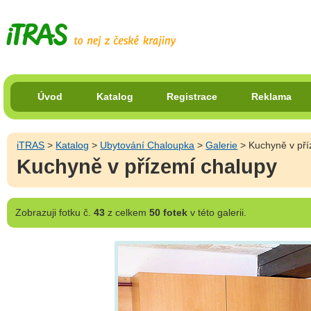
Úvod
Katalog
Registrace
Reklama
iTRAS
>
Katalog
>
Ubytování Chaloupka
>
Galerie
> Kuchyně v pří
Kuchyně v přízemí chalupy
Zobrazuji
fotku č.
43
z celkem
50 fotek
v této galerii.