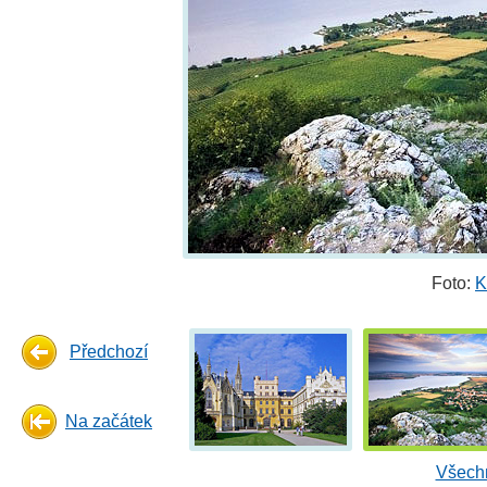
Foto:
K
Předchozí
Na začátek
Všechn