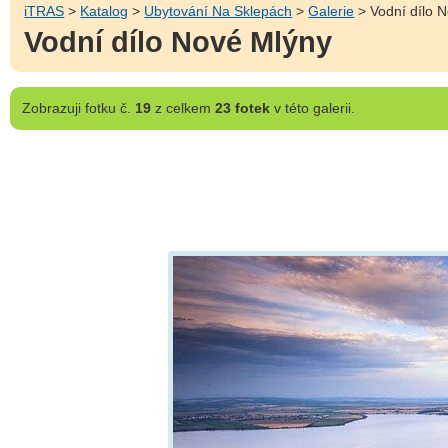
iTRAS
>
Katalog
>
Ubytování Na Sklepách
>
Galerie
> Vodní dílo 
Vodní dílo Nové Mlýny
Zobrazuji
fotku č.
19
z celkem
23 fotek
v této galerii.