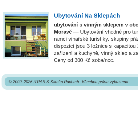
Ubytování Na Sklepách
ubytování s vinným sklepem v obci
Moravě
— Ubytování vhodné pro turi
rámci vinařské turistiky, skupiny přá
dispozici jsou 3 ložnice s kapacitou 
zařízení a kuchyně, vinný sklep a 
Ceny od 300 Kč soba/noc.
© 2009–2026 iTRAS & Klimša Radomír. Všechna práva vyhrazena.