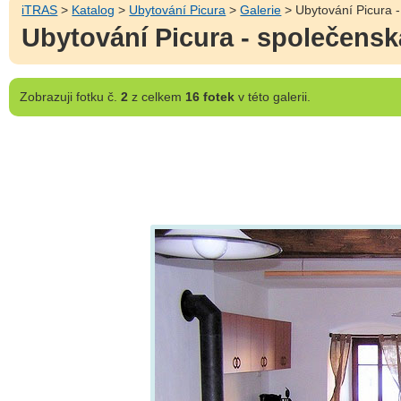
iTRAS
>
Katalog
>
Ubytování Picura
>
Galerie
> Ubytování Picura 
Ubytování Picura - společensk
Zobrazuji
fotku č.
2
z celkem
16 fotek
v této galerii.