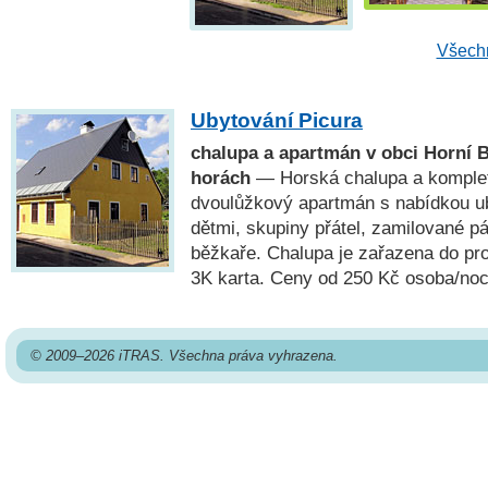
Všechn
Ubytování Picura
chalupa a apartmán v obci Horní 
horách
— Horská chalupa a komplet
dvoulůžkový apartmán s nabídkou ub
dětmi, skupiny přátel, zamilované pár
běžkaře. Chalupa je zařazena do proj
3K karta. Ceny od 250 Kč osoba/noc
© 2009–2026 iTRAS. Všechna práva vyhrazena.