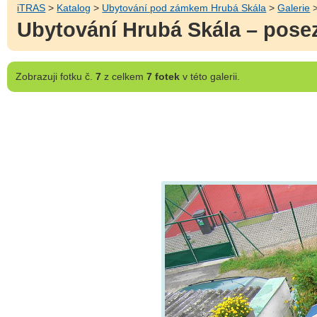
iTRAS
>
Katalog
>
Ubytování pod zámkem Hrubá Skála
>
Galerie
>
Ubytování Hrubá Skála – posez
Zobrazuji
fotku č.
7
z celkem
7 fotek
v této galerii.