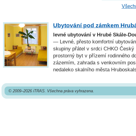
Všechn
Ubytování pod zámkem Hrubá
levné ubytování v Hrubé Skále-Dou
— Levné, přesto komfortní ubytování
skupiny přátel v srdci CHKO Český rá
prostorný byt v přízemí rodinného 
zázemím, zahrada s venkovním pose
nedaleko skalního města Hruboskal
© 2009–2026 iTRAS. Všechna práva vyhrazena.