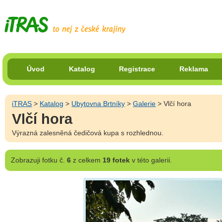
Úvod
Katalog
Registrace
Reklama
iTRAS
>
Katalog
>
Ubytovna Brtníky
>
Galerie
> Vlčí hora
Vlčí hora
Výrazná zalesněná čedičová kupa s rozhlednou.
Zobrazuji
fotku č.
6
z celkem
19 fotek
v této galerii.