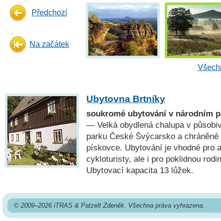
Předchozí
Na začátek
Všechn
Ubytovna Brtníky
soukromé ubytování v národním p
— Velká obydlená chalupa v působiv
parku České Švýcarsko a chráněné k
pískovce. Ubytování je vhodné pro ak
cykloturisty, ale i pro poklidnou rod
Ubytovací kapacita 13 lůžek.
© 2009–2026 iTRAS & Patzelt Zdeněk. Všechna práva vyhrazena.