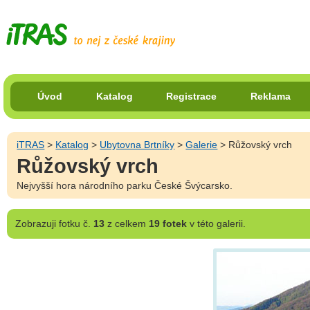
Úvod
Katalog
Registrace
Reklama
iTRAS
>
Katalog
>
Ubytovna Brtníky
>
Galerie
> Růžovský vrch
Růžovský vrch
Nejvyšší hora národního parku České Švýcarsko.
Zobrazuji
fotku č.
13
z celkem
19 fotek
v této galerii.