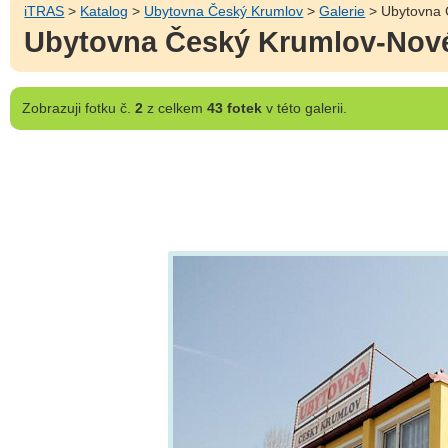
iTRAS
>
Katalog
>
Ubytovna Český Krumlov
>
Galerie
> Ubytovna 
Ubytovna Český Krumlov-Nové
Zobrazuji
fotku č.
2
z celkem
43 fotek
v této galerii.