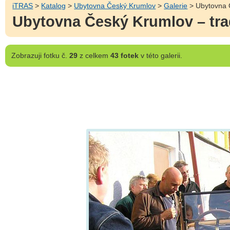
iTRAS
>
Katalog
>
Ubytovna Český Krumlov
>
Galerie
> Ubytovna Č
Ubytovna Český Krumlov – tra
Zobrazuji
fotku č.
29
z celkem
43 fotek
v této galerii.